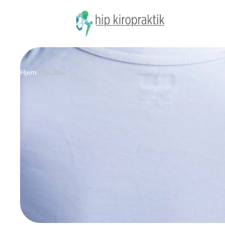
Hjem
/
Skulder