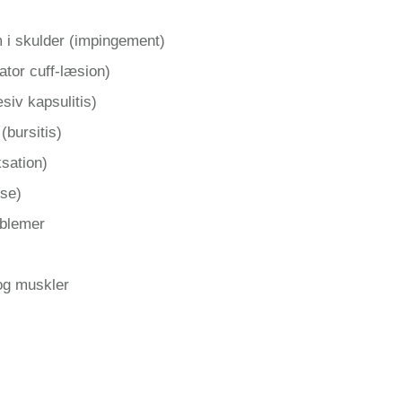
i skulder (impingement)
ator cuff-læsion)
iv kapsulitis)
bursitis)
ksation)
ose)
blemer
og muskler