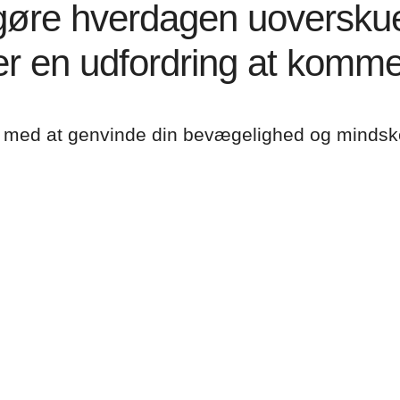
øre hverdagen uoverskuelig
er en udfordring at komm
ig med at genvinde din bevægelighed og minds